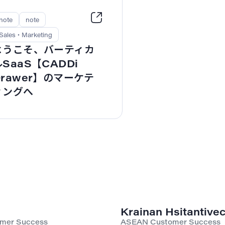
note
note
Sales・Marketing
ようこそ、バーティカ
ルSaaS【CADDi
Drawer】のマーケテ
ィングへ
Krainan Hsitantive
mer Success
ASEAN Customer Success