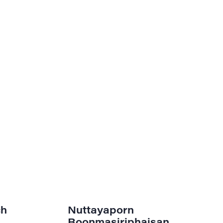
ch
Nuttayaporn
Boonmasiriphaisan