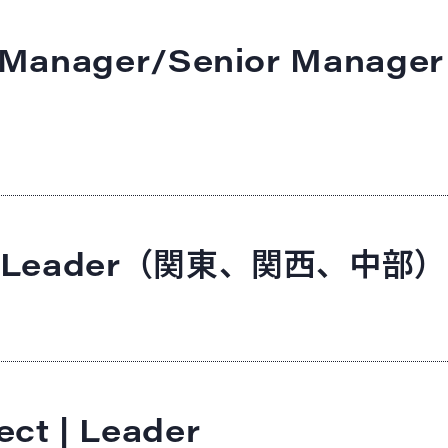
es | Manager/Senior Ma
es | Leader（関東、関西、中部）
ect | Leader