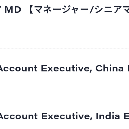
ive / MD 【マネージャー/シ
 Account Executive, China
Account Executive, India 