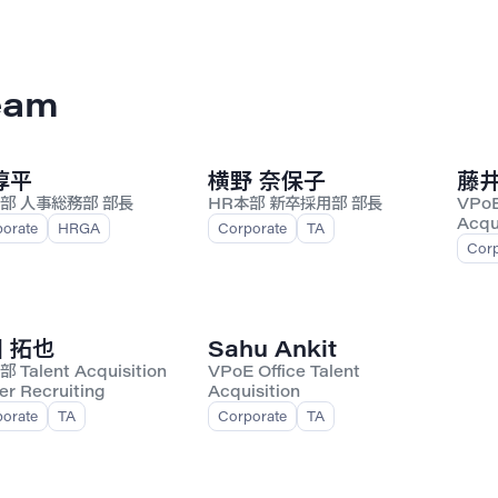
eam
淳平
横野 奈保子
藤井
部 人事総務部 部長
HR本部 新卒採用部 部長
VPoE
Acqu
orate
HRGA
Corporate
TA
Corp
 拓也
Sahu Ankit
 Talent Acquisition
VPoE Office Talent
er Recruiting
Acquisition
orate
TA
Corporate
TA