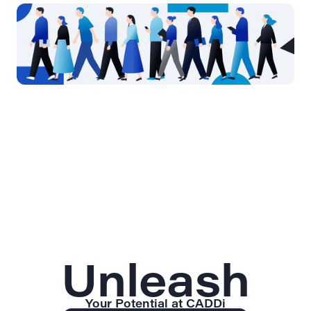
Unleash
Your Potential at CADDi