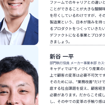
ファームでのキャリアとの違い
ことができることが大きな醍醐
を尽くしているわけですが、そ
製造業という、日本が強みを持
るプロダクトをつくっていきた
デファクトになる事業とプロダ
きましょう。
新谷 一平
部門執行役員 メーカー事業本部 カ
キャディでは”モノづくり産業の
上で顧客の変革は必要不可欠で
そのためには、”業務改善”だけ
底する社会課題を捉え、顧客経
必要があります。だからこそ成
し、その中での変革の手触り感