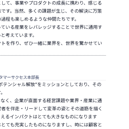
として、事業やプロダクトの成長に携わり、感じる
味です。当然、多くの課題が生じ、その解決に万策
の過程も楽しめるような仲間たちです。
っている産業をレバレッジすることで世界に通用す
いと考えています。
クトを作り、ぜひ一緒に業界を、世界を驚かせてい
スタマーサクセス本部長
ポテンシャル解放”をミッションとしており、その
す。
でなく、企業が直面する経営課題や業界・産業に通
営者を伴走・リードして変革の姿とその道筋を描く
しえるインパクトはとても大きなものになります
はとても充実したものになりますし、時には顧客と