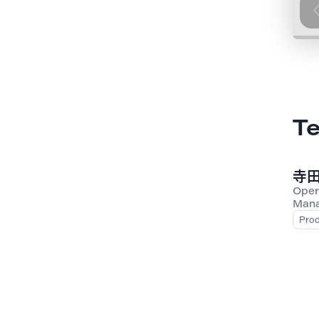
T
寺田
Oper
Man
Pro