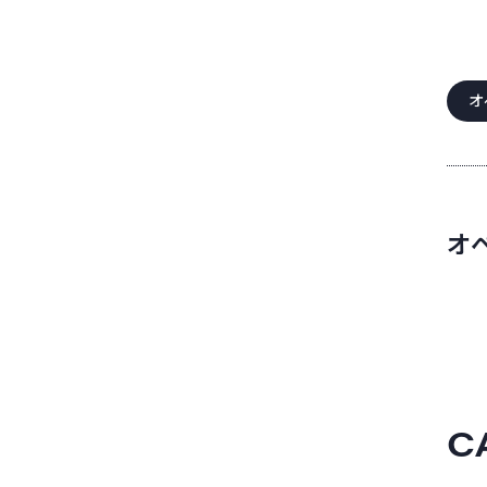
オ
オ
C