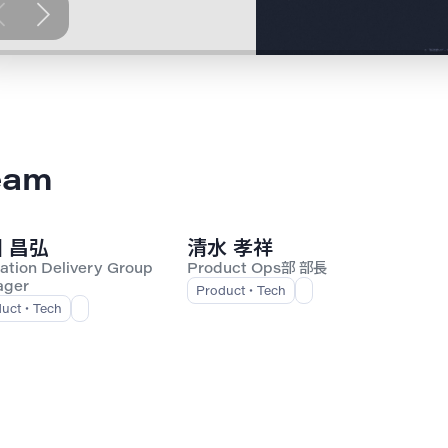
eam
 昌弘
清水 孝祥
ation Delivery Group
Product Ops部 部長
ager
Product・Tech
duct・Tech