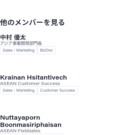
他のメンバーを見る
中村 優太
アジア事業開発部門長
Sales・Marketing
BizDev
Krainan Hsitantivech
ASEAN Customer Success
Sales・Marketing
Customer Success
Nuttayaporn
Boonmasiriphaisan
ASEAN Fieldsales