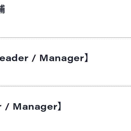
補
der / Manager】
 / Manager】