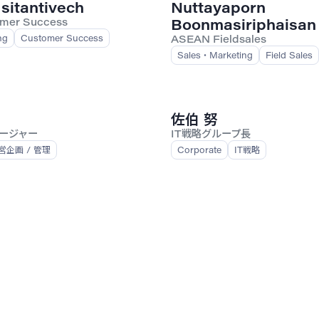
sitantivech
Nuttayaporn
Boonmasiriphaisan
mer Success
ng
Customer Success
ASEAN Fieldsales
Sales・Marketing
Field Sales
佐伯 努
ネージャー
IT戦略グループ長
営企画 / 管理
Corporate
IT戦略