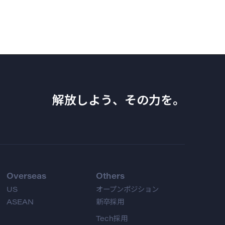
解放しよう、その力を。
Overseas
Others
US
オープンポジション
ASEAN
新卒採用
Tech採用