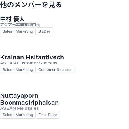
他のメンバーを見る
中村 優太
アジア事業開発部門長
Sales・Marketing
BizDev
Krainan Hsitantivech
ASEAN Customer Success
Sales・Marketing
Customer Success
Nuttayaporn
Boonmasiriphaisan
ASEAN Fieldsales
Sales・Marketing
Field Sales