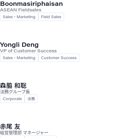
Boonmasiriphaisan
ASEAN Fieldsales
Sales・Marketing
Field Sales
Yongli Deng
VP of Customer Success
Sales・Marketing
Customer Success
森脇 和聡
法務グループ長
Corporate
法務
赤尾 友
経営管理部 マネージャー